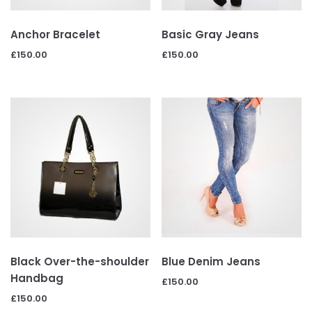
Dark Brown Jeans
Anchor Bracelet
Basic Gray Jeans
£
150.00
£
150.00
£
150.00
Boho Bangle Bracelet
£
150.00
Browse by Categories
Accessories
(7)
Men
(14)
Women
(17)
Filter by Price
Black Over-the-shoulder
Blue Denim Jeans
Handbag
£
150.00
£
150.00
Prix :
£130
—
£150
FILTRER