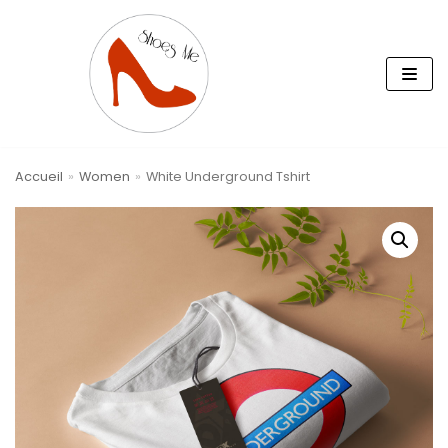
Aller
au
contenu
Accueil
»
Women
»
White Underground Tshirt